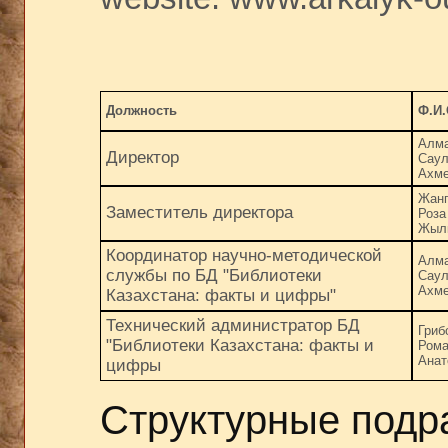
Должность
Ф.И.
Алма
Директор
Саул
Ахме
Жанг
Заместитель директора
Роза
Жыл
Координатор научно-методической
Алма
службы по БД "Библиотеки
Саул
Ахме
Казахстана: факты и цифры"
Технический администратор БД
Гриб
"Библиотеки Казахстана: факты и
Рома
Анат
цифры
Структурные подр