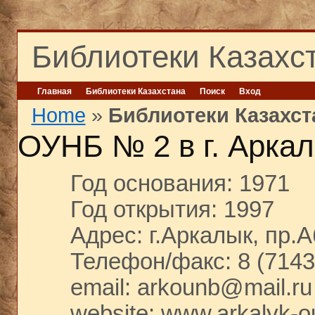
Библиотеки Казахс
Главная
Библиотеки Казахстана
Поиск
Вход
Home
»
Библиотеки Казахст
ОУНБ № 2 в г. Арка
Год основания: 1971
Год открытия: 1997
Адрес: г.Аркалык, пр.А
Телефон/факс: 8 (7143
email: arkounb@mail.ru
website: www.arkalyk-o